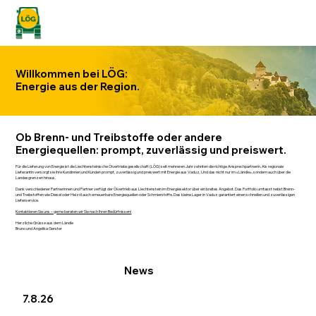
Willkommen bei LÖG:
Energie aus der Region.
Ob Brenn- und Treibstoffe oder andere
Energiequellen: prompt, zuverlässig und preiswert.
Für die Lieferung von Energie ist die Liechtensteinische Ölvertriebsgesellschaft (LÖG) seit mehreren Jahrzehnten die richtige Ansprechpartnerin. Als regionale
Lieferantin versorgt sie ihre Kundinnen und Kunden prompt, zuverlässig und preiswert mit Energie aus Vaduz. Und das nicht nur im «Ländle», sondern auch über die
Landesgrenzen hinaus.
Dank verschiedener Partnerinnen und Partner verfügt der Ölvertrieb aus Liechtenstein im Energiesektor über ein breites Angebot. Das Portfolio umfasst nebst Brenn-
und Treibstoffen wie Diesel oder Heizöl auch erneuerbare Energiequellen oder Schmierstoffe. Das kleine Lager in Vaduz garantiert einen schnellen und zuverlässigen
Lieferservice.
Kontaktieren Sie uns – gerne beraten wir Sie nach Ihren Bedürfnissen!
Herzliche Grüsse aus dem Ländle
Bruno und Angelika Gerster
News
7.8.26